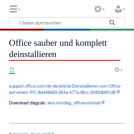
Office sauber und komplett
deinstallieren
support.office.com/de-de/article/Deinstallieren-von-Office-
auf-einem-PC-9dd49b83-264a-477a-8fcc-2fdf5dbf61d8
Download diagcab:
aka.ms/diag_officeuninstall
Kategorie
:
Kurz erklärt